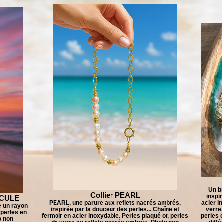
Un b
Collier PEARL
inspi
SCULE
PEARL, une parure aux reflets nacrés ambrés,
acier i
e un rayon
inspirée par la douceur des perles... Chaîne et
verre
, perles en
fermoir en acier inoxydable. Perles plaqué or, perles
perles 
o non
de verre au reflets nacrés ambrés. Photo non
diff