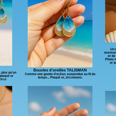
Un 
murmure 
or de
Photo n
or p
Boucles d'oreilles TALISMAN
, plus qu'un
Comme une goutte d'océan, suspendue au fil du
 plaqué or
temps... Plaqué or, zirconiums.
zirco