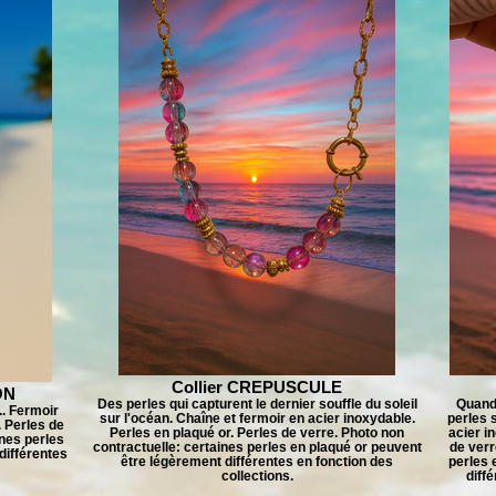
Collier CREPUSCULE
ON
Des perles qui capturent le dernier souffle du soleil
Quand 
.. Fermoir
sur l'océan. Chaîne et fermoir en acier inoxydable.
perles 
. Perles de
Perles en plaqué or. Perles de verre. Photo non
acier i
ines perles
contractuelle: certaines perles en plaqué or peuvent
de verr
différentes
être légèrement différentes en fonction des
perles 
collections.
diff