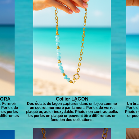
-BORA
Collier LAGON
.. Fermoir
Des éclats de lagon capturés dans un bijou comme
Un bra
. Perles de
un secret murmuré par la mer... Perles de verre,
Perles 
ines perles
plaqué or, acier inoxydable. Photo non contractuelle:
Photo n
différentes
les perles en plaqué or peuvent être différentes en
or peu
fonction des collections.