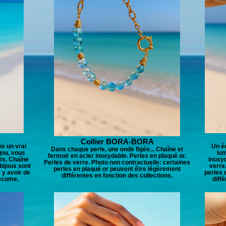
Collier BORA-BORA
s un vrai
Un éc
Dans chaque perle, une onde figée... Chaîne et
jou, vous
lum
fermoir en acier inoxydable. Perles en plaqué or.
ots. Chaîne
inoxyd
Perles de verre. Photo non contractuelle: certaines
 bijoux sont
verre
perles en plaqué or peuvent être légèrement
 y avoir de
perles 
différentes en fonction des collections.
'écume.
diff